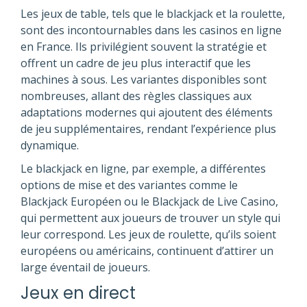
Les jeux de table, tels que le blackjack et la roulette,
sont des incontournables dans les casinos en ligne
en France. Ils privilégient souvent la stratégie et
offrent un cadre de jeu plus interactif que les
machines à sous. Les variantes disponibles sont
nombreuses, allant des règles classiques aux
adaptations modernes qui ajoutent des éléments
de jeu supplémentaires, rendant l’expérience plus
dynamique.
Le blackjack en ligne, par exemple, a différentes
options de mise et des variantes comme le
Blackjack Européen ou le Blackjack de Live Casino,
qui permettent aux joueurs de trouver un style qui
leur correspond. Les jeux de roulette, qu’ils soient
européens ou américains, continuent d’attirer un
large éventail de joueurs.
Jeux en direct