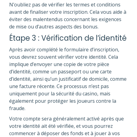
N’oubliez pas de vérifier les termes et conditions
avant de finaliser votre inscription. Cela vous aide à
éviter des malentendus concernant les exigences
de mise ou d’autres aspects des bonus.
Étape 3 : Vérification de l’identité
Après avoir complété le formulaire d’inscription,
vous devrez souvent vérifier votre identité. Cela
implique d’envoyer une copie de votre pièce
d’identité, comme un passeport ou une carte
d’identité, ainsi qu’un justificatif de domicile, comme
une facture récente. Ce processus n’est pas
uniquement pour la sécurité du casino, mais
également pour protéger les joueurs contre la
fraude.
Votre compte sera généralement activé après que
votre identité ait été vérifiée, et vous pourrez
commencer à déposer des fonds et à jouer à vos