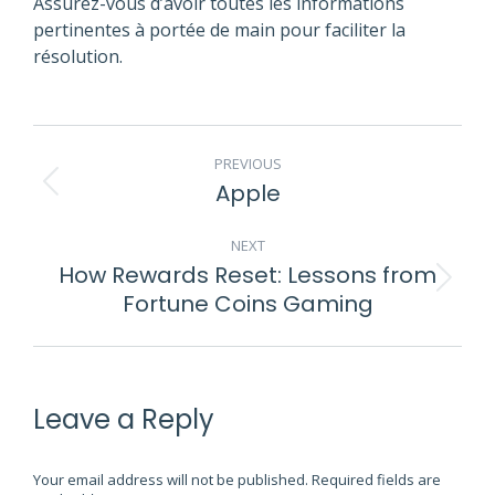
Assurez-vous d’avoir toutes les informations
pertinentes à portée de main pour faciliter la
résolution.
POST
PREVIOUS
NAVIGATION
Apple
Previous
post:
NEXT
How Rewards Reset: Lessons from
Next
Fortune Coins Gaming
post:
Leave a Reply
Your email address will not be published. Required fields are