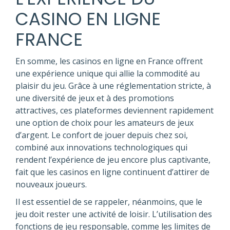
CASINO EN LIGNE
FRANCE
En somme, les casinos en ligne en France offrent
une expérience unique qui allie la commodité au
plaisir du jeu. Grâce à une réglementation stricte, à
une diversité de jeux et à des promotions
attractives, ces plateformes deviennent rapidement
une option de choix pour les amateurs de jeux
d’argent. Le confort de jouer depuis chez soi,
combiné aux innovations technologiques qui
rendent l’expérience de jeu encore plus captivante,
fait que les casinos en ligne continuent d’attirer de
nouveaux joueurs.
Il est essentiel de se rappeler, néanmoins, que le
jeu doit rester une activité de loisir. L’utilisation des
fonctions de jeu responsable, comme les limites de