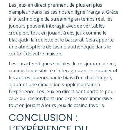
Les jeux en direct prennent de plus en plus
d’ampleur dans les casinos en ligne français. Grâce
à la technologie de streaming en temps réel, les
joueurs peuvent interagir avec de véritables
croupiers tout en jouant à des jeux comme le
blackjack, la roulette et le baccarat. Cela apporte
une atmosphère de casino authentique dans le
confort de votre maison.
Les caractéristiques sociales de ces jeux en direct,
comme la possibilité d’interagir avec le croupier et
les autres joueurs par le biais d’un chat intégré,
ajoutent une dimension supplémentaire à
l’expérience. Les jeux en direct sont parfaits pour
ceux qui recherchent une expérience immersive
tout en jouant à leurs jeux de casino favoris.
CONCLUSION :
L’EXPÉRIENCE DU