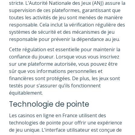
stricte. L’Autorité Nationale des Jeux (ANJ) assure la
supervision de ces plateformes, garantissant que
toutes les activités de jeu sont menées de manière
responsable. Cela inclut la vérification régulière des
systèmes de sécurité et des mécanismes de jeu
responsable pour prévenir la dépendance au jeu.
Cette régulation est essentielle pour maintenir la
confiance du joueur. Lorsque vous vous inscrivez
sur une plateforme autorisée, vous pouvez être
sûr que vos informations personnelles et
financières sont protégées. De plus, les jeux sont
testés pour s’assurer qu’ils fonctionnent
équitablement.
Technologie de pointe
Les casinos en ligne en France utilisent des
technologies de pointe pour offrir une expérience
de jeu unique. L’interface utilisateur est conçue de