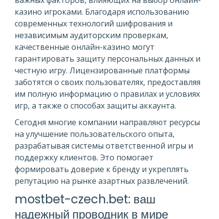
важных факторов, влияющих на выбор онлайн-
казино игроками. Благодаря использованию
современных технологий шифрования и
независимым аудиторским проверкам,
качественные онлайн-казино могут
гарантировать защиту персональных данных и
честную игру. Лицензированные платформы
заботятся о своих пользователях, предоставляя
им полную информацию о правилах и условиях
игр, а также о способах защиты аккаунта.
Сегодня многие компании направляют ресурсы
на улучшение пользовательского опыта,
разрабатывая системы ответственной игры и
поддержку клиентов. Это помогает
формировать доверие к бренду и укреплять
репутацию на рынке азартных развлечений.
mostbet-czech.bet: ваш
надежный проводник в мире