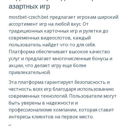
азартных игр
mostbet-czech.bet предлагает игрокам широкий
ассортимент игр на любой вкус. От
традиционных карточных игр и рулетки до
современных видеослотов, каждый
пользователь найдет что-то для себя.
Платформа обеспечивает высокое качество
услуг и предлагает многочисленные бонусы и
акции, что делает игру еще более
привлекательной.
Эта платформа гарантирует безопасность и
честность всех игр благодаря использованию
современных технологий. Пользователи могут
быть уверены в надежности и
профессионализме компании, которая ставит
интересы клиентов на первое место.
“`