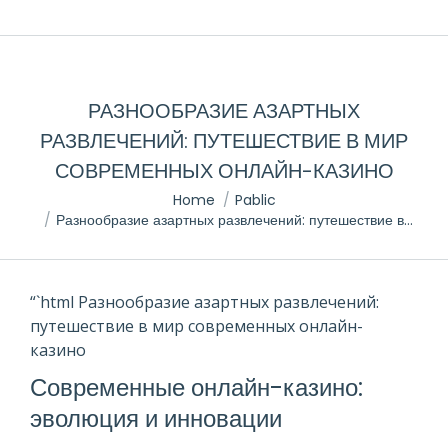
РАЗНООБРАЗИЕ АЗАРТНЫХ
РАЗВЛЕЧЕНИЙ: ПУТЕШЕСТВИЕ В МИР
СОВРЕМЕННЫХ ОНЛАЙН-КАЗИНО
You are here:
Home
Pablic
Разнообразие азартных развлечений: путешествие в…
“`html Разнообразие азартных развлечений:
путешествие в мир современных онлайн-
казино
Современные онлайн-казино:
эволюция и инновации