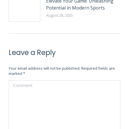
Elevate Your Game: Unleashing
Potential in Modern Sports
August 28, 2025
Leave a Reply
Your email address will not be published. Required fields are
marked
*
Comment