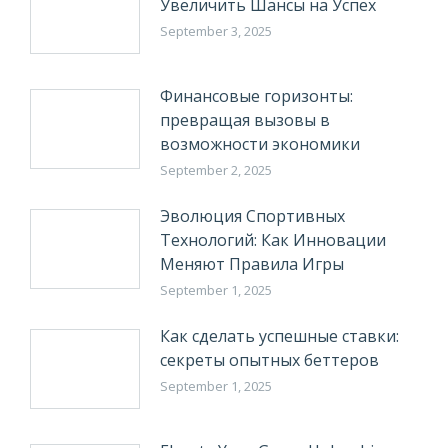
Увеличить Шансы на Успех
September 3, 2025
Финансовые горизонты:
превращая вызовы в
возможности экономики
September 2, 2025
Эволюция Спортивных
Технологий: Как Инновации
Меняют Правила Игры
September 1, 2025
Как сделать успешные ставки:
секреты опытных беттеров
September 1, 2025